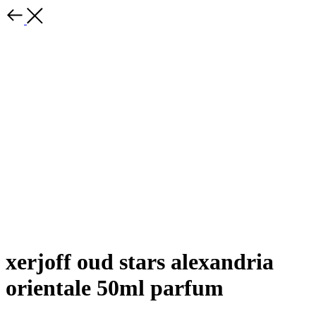
xerjoff oud stars alexandria
orientale 50ml parfum