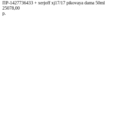
ПР-1427736433 + xerjoff xj17/17 pikovaya dama 50ml
25078,00
р.