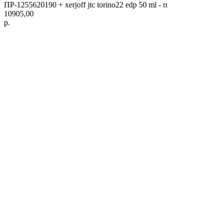
ПР-1255620190 + xerjoff jtc torino22 edp 50 ml - п
10905,00
р.