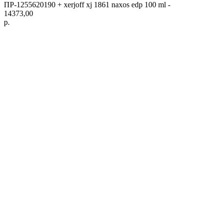
ПР-1255620190 + xerjoff xj 1861 naxos edp 100 ml -
14373,00
р.