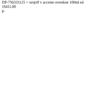
ПР-756333125 + xerjoff v accento overdose 100ml ed
16411,00
р.