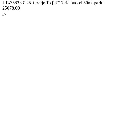
ПР-756333125 + xerjoff xj17/17 richwood 50ml parfu
25078,00
р.