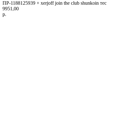
ПР-1188125939 + xerjoff join the club shunkoin тес
9951,00
р.