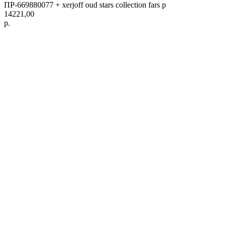
ПР-669880077 + xerjoff oud stars collection fars p
14221,00
р.