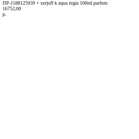
ПР-1188125939 + xerjoff k aqua regia 100ml parfum
16752,00
р.