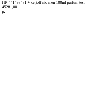
ПР-441498481 + xerjoff nio men 100ml parfum test
45281,00
р.