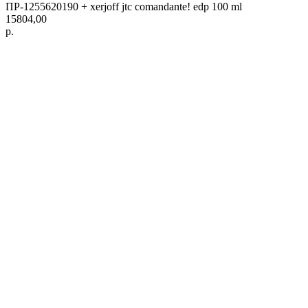
ПР-1255620190 + xerjoff jtc comandante! edp 100 ml
15804,00
р.