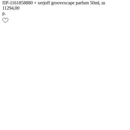
ПР-1161858880 + xerjoff groovexcape parfum 50ml, ш
11294,00
р.