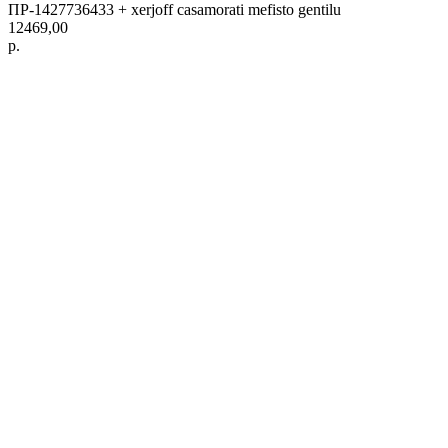
ПР-1427736433 + xerjoff casamorati mefisto gentilu
12469,00
р.