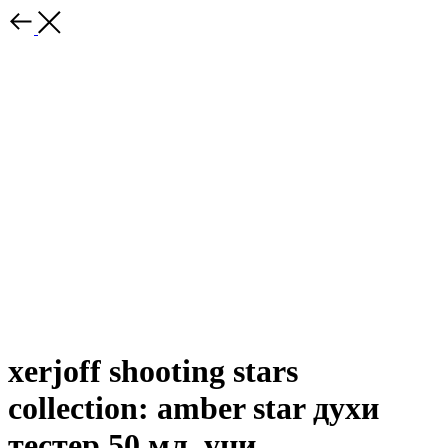
xerjoff shooting stars
collection: amber star духи
тестер 50 мл. уни