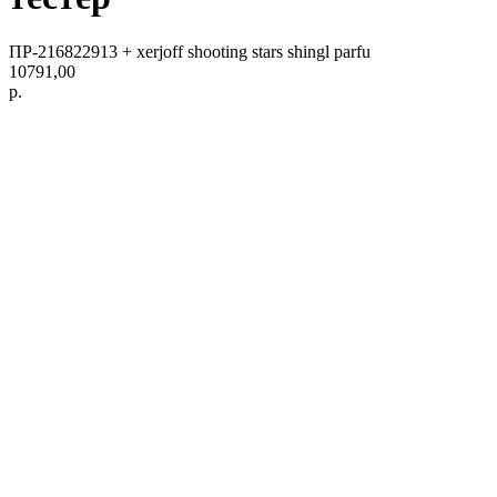
ПР-216822913 + xerjoff shooting stars shingl parfu
10791,00
р.