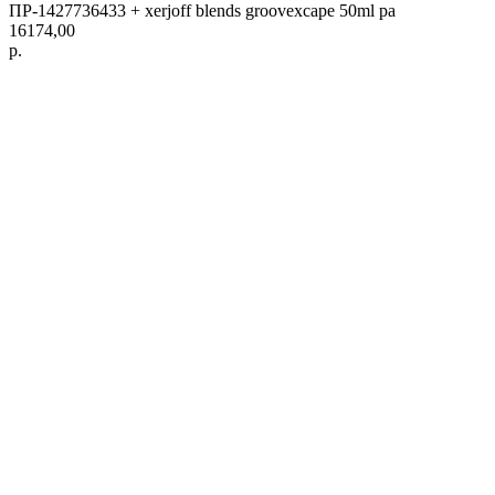
ПР-1427736433 + xerjoff blends groovexcape 50ml pa
16174,00
р.