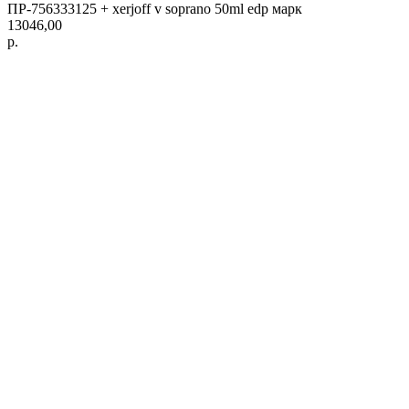
ПР-756333125 + xerjoff v soprano 50ml edp марк
13046,00
р.