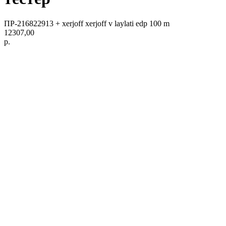
ПР-216822913 + xerjoff xerjoff v laylati edp 100 m
12307,00
р.