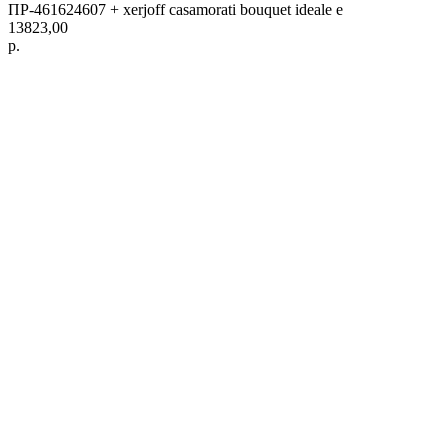
ПР-461624607 + xerjoff casamorati bouquet ideale e
13823,00
р.